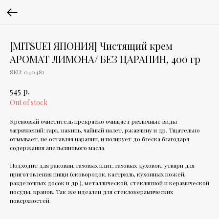
[MITSUEI ЯПОНИЯ] Чистящий крем
АРОМАТ ЛИМОНА/ БЕЗ ЦАРАПИН, 400 гр
SKU:
040481
р.
545
Out of stock
Кремовый очиститель прекрасно очищает различные виды
загрязнений: гарь, накипь, чайный налет, ржавчину и др. Тщательно
отмывает, не оставляя царапин, и полирует до блеска благодаря
содержания апельсинового масла.
Подходит для раковин, газовых плит, газовых духовок, утвари для
приготовления пищи (сковородок, кастрюль, кухонных ножей,
разделочных досок и др.), металлической, стеклянной и керамической
посуды, кранов. Так же идеален для стеклокерамических
поверхностей.