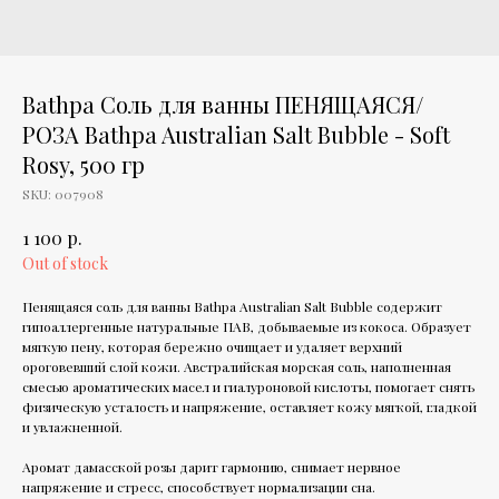
Bathpa Соль для ванны ПЕНЯЩАЯСЯ/
РОЗА Bathpa Australian Salt Bubble - Soft
Rosy, 500 гр
SKU:
007908
р.
1 100
Out of stock
Пенящаяся соль для ванны Bathpa Australian Salt Bubble содержит
гипоаллергенные натуральные ПАВ, добываемые из кокоса. Образует
мягкую пену, которая бережно очищает и удаляет верхний
ороговевший слой кожи. Австралийская морская соль, наполненная
смесью ароматических масел и гиалуроновой кислоты, помогает снять
физическую усталость и напряжение, оставляет кожу мягкой, гладкой
и увлажненной.
Аромат дамасской розы дарит гармонию, снимает нервное
напряжение и стресс, способствует нормализации сна.