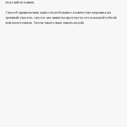
изделий из камня.
Способ применения: нанести небольшое количество порошка на
грязный участок, спустя две минуты протереть его влажной губкой
или полотенцем. Затем тщательно смыть водой.