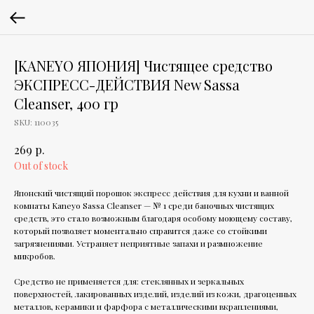
[KANEYO ЯПОНИЯ] Чистящее средство
ЭКСПРЕСС-ДЕЙСТВИЯ New Sassa
Cleanser, 400 гр
SKU:
110035
р.
269
Out of stock
Японский чистящий порошок экспресс действия для кухни и ванной
комнаты Kaneyo Sassa Cleanser — № 1 среди баночных чистящих
средств, это стало возможным благодаря особому моющему составу,
который позволяет моментально справится даже со стойкими
загрязнениями. Устраняет неприятные запахи и размножение
микробов.
Средство не применяется для: стеклянных и зеркальных
поверхностей, лакированных изделий, изделий из кожи, драгоценных
металлов, керамики и фарфора с металлическими вкраплениями,