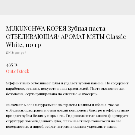
MUKUNGHWA КОРЕЯ Зубная паста
ОТБЕЛИВАЮЩАЯ/ АРОМАТ МЯТЫ Classic
White, 110 гр
SKU:
901796
р.
435
Out of stock
Эффективно отбеливает зубы и удаляет зубной камень. Не содержит
парабенов, этанола, искусственных красителей. Паста экологически
безопасна, сертифицирована по системе «Экосерт».
Включает в себя натуральные экстракты малины и яблока. 78000
отбеливающих гранул и очищающий компонент быстро и эффективно
придают зубам белизну и яркость. Гидроксиапатит заново формирует
структуру поврежденного зуба, сглаживает шероховатости на его
поверхности, а пирофосфат натрия и кальция укрепляют эмаль.