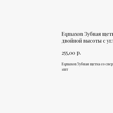
Eqmaxon Зубная щет
двойной высоты c уг
р.
255,00
Eqmaxon Зубная щетка со св
1шт