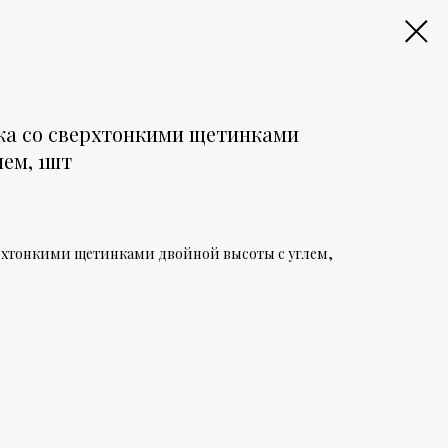
ка со сверхтонкими щетинками
лем, 1шт
ерхтонкими щетинками двойной высоты c углем,