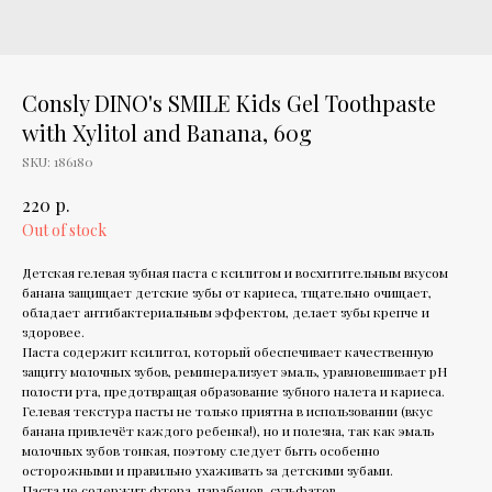
Consly DINO's SMILE Kids Gel Toothpaste
with Xylitol and Banana, 60g
SKU:
186180
р.
220
Out of stock
Детская гелевая зубная паста с ксилитом и восхитительным вкусом
банана защищает детские зубы от кариеса, тщательно очищает,
обладает антибактериальным эффектом, делает зубы крепче и
здоровее.
Паста содержит ксилитол, который обеспечивает качественную
защиту молочных зубов, реминерализует эмаль, уравновешивает рН
полости рта, предотвращая образование зубного налета и кариеса.
Гелевая текстура пасты не только приятна в использовании (вкус
банана привлечёт каждого ребенка!), но и полезна, так как эмаль
молочных зубов тонкая, поэтому следует быть особенно
осторожными и правильно ухаживать за детскими зубами.
Паста не содержит фтора, парабенов, сульфатов.