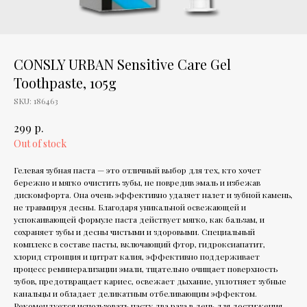
CONSLY URBAN Sensitive Care Gel
Toothpaste, 105g
SKU:
186463
р.
299
Out of stock
Гелевая зубная паста — это отличный выбор для тех, кто хочет
бережно и мягко очистить зубы, не повредив эмаль и избежав
дискомфорта. Она очень эффективно удаляет налет и зубной камень,
не травмируя десны. Благодаря уникальной освежающей и
успокаивающей формуле паста действует мягко, как бальзам, и
сохраняет зубы и десны чистыми и здоровыми. Специальный
комплекс в составе пасты, включающий фтор, гидроксиапатит,
хлорид стронция и цитрат калия, эффективно поддерживает
процесс реминерализации эмали, тщательно очищает поверхность
зубов, предотвращает кариес, освежает дыхание, уплотняет зубные
канальцы и обладает деликатным отбеливающим эффектом.
Рекомендуется использовать пасту два раза в день для достижения