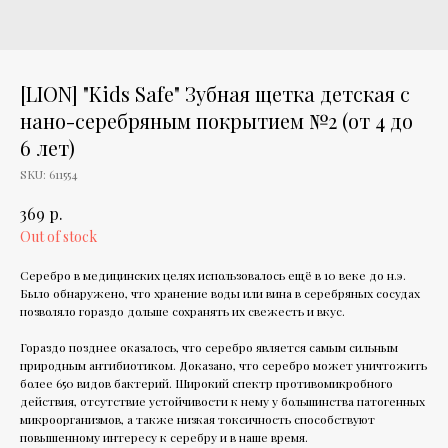
[LION] "Kids Safe" Зубная щетка детская с
нано-серебряным покрытием №2 (от 4 до
6 лет)
SKU:
611554
р.
369
Out of stock
Серебро в медицинских целях использовалось ещё в 10 веке до н.э.
Было обнаружено, что хранение воды или вина в серебряных сосудах
позволяло гораздо дольше сохранять их свежесть и вкус.
Гораздо позднее оказалось, что серебро является самым сильным
природным антибиотиком. Доказано, что серебро может уничтожить
более 650 видов бактерий. Широкий спектр противомикробного
действия, отсутствие устойчивости к нему у большинства патогенных
микроорганизмов, а также низкая токсичность способствуют
повышенному интересу к серебру и в наше время.