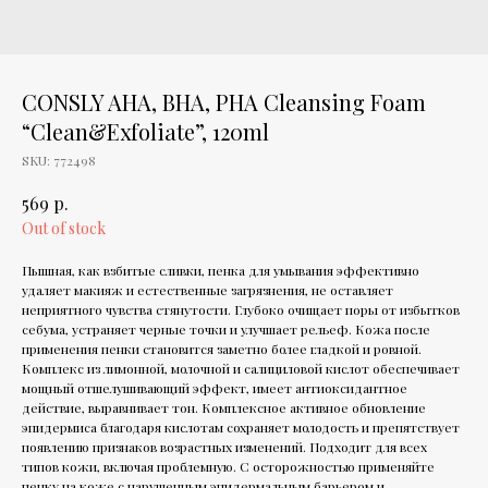
CONSLY AHA, BHA, PHA Cleansing Foam
“Clean&Exfoliate”, 120ml
SKU:
772498
р.
569
Out of stock
Пышная, как взбитые сливки, пенка для умывания эффективно
удаляет макияж и естественные загрязнения, не оставляет
неприятного чувства стянутости. Глубоко очищает поры от избытков
себума, устраняет черные точки и улучшает рельеф. Кожа после
применения пенки становится заметно более гладкой и ровной.
Комплекс из лимонной, молочной и салициловой кислот обеспечивает
мощный отшелушивающий эффект, имеет антиоксидантное
действие, выравнивает тон. Комплексное активное обновление
эпидермиса благодаря кислотам сохраняет молодость и препятствует
появлению признаков возрастных изменений. Подходит для всех
типов кожи, включая проблемную. С осторожностью применяйте
пенку на коже с нарушенным эпидермальным барьером и