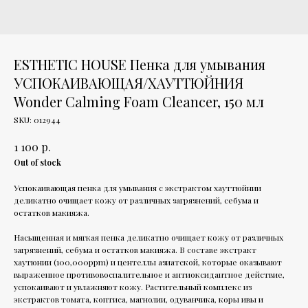
ESTHETIC HOUSE Пенка для умывания
УСПОКАИВАЮЩАЯ/ХАУТТЮЙНИЯ
Wonder Calming Foam Cleancer, 150 мл
SKU:
012944
р.
1 100
Out of stock
Успокаивающая пенка для умывания с экстрактом хауттюйнии
деликатно очищает кожу от различных загрязнений, себума и
остатков макияжа.
Насыщенная и мягкая пенка деликатно очищает кожу от различных
загрязнений, себума и остатков макияжа. В составе экстракт
хаутюнии (100,000ppm) и центеллы азиатской, которые оказывают
выраженное противовоспалительное и антиоксидантное действие,
успокаивают и увлажняют кожу. Растительный комплекс из
экстрактов томата, коптиса, магнолии, одуванчика, коры ивы и