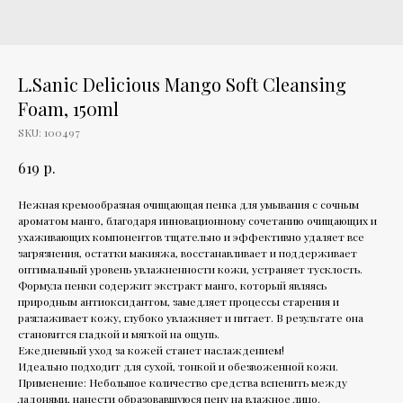
L.Sanic Delicious Mango Soft Cleansing
Foam, 150ml
SKU:
100497
р.
619
Нежная кремообразная очищающая пенка для умывания с сочным
ароматом манго, благодаря инновационному сочетанию очищающих и
ухаживающих компонентов тщательно и эффективно удаляет все
загрязнения, остатки макияжа, восстанавливает и поддерживает
оптимальный уровень увлажненности кожи, устраняет тусклость.
Формула пенки содержит экстракт манго, который являясь
природным антиоксидантом, замедляет процессы старения и
разглаживает кожу, глубоко увлажняет и питает. В результате она
становится гладкой и мягкой на ощупь.
Ежедневный уход за кожей станет наслаждением!
Идеально подходит для сухой, тонкой и обезвоженной кожи.
Применение: Небольшое количество средства вспенить между
ладонями, нанести образовавшуюся пену на влажное лицо.