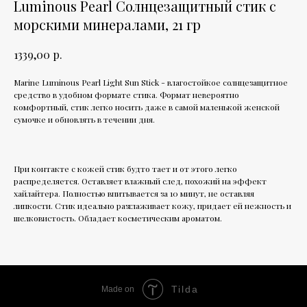
Luminous Pearl Солнцезащитный стик с
морскими минералами, 21 гр
р.
1339,00
Marine Luminous Pearl Light Sun Stick - влагостойкое солнцезащитное
средство в удобном формате стика. Формат невероятно
комфортный, стик легко носить даже в самой маленькой женской
сумочке и обновлять в течении дня.
При контакте с кожей стик будто тает и от этого легко
распределяется. Оставляет влажный след, похожий на эффект
хайлайтера. Полностью впитывается за 10 минут, не оставляя
липкости. Стик идеально разглаживает кожу, придает ей нежность и
шелковистость. Обладает косметическим ароматом.
Tilda
Made on