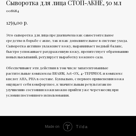
Сыворотка для лица СТОП-АКНЕ, 50 мл
008684
р.
1259,00
Это cыворотка для лица предназначена как самостоятельное
средство в борьбе с акне, так и как дополнительное в системе ухода.
Сыворотка активно увлажняет кожу, выравнивает водный баланс,
быстро успокаивает раздраженную кожу, препятствует образованию
новых высыпаний, регулирует выработку кожного сала.
Обеспечивают эти действия в том числе запатентованные
растительные комплексы BSASM, Act-OX, 4-TEPINEOL и комплекс
кислот AHA, PHA в составе. Буквально, с первого применения кожа
ощущает себя комфортнее, к значительным результатам по
улучшению состояния кожи можно прийти уже через месяц при
условии постоянного использования.
Tilda
Made on