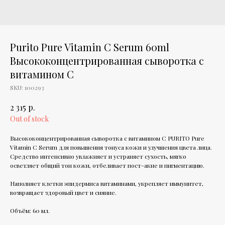
Purito Pure Vitamin C Serum 60ml
Высококонцентрированная сыворотка с
витамином С
SKU:
100293
р.
2 315
Out of stock
Высококонцентрированная сыворотка с витамином С PURITO Pure
Vitamin C Serum для повышения тонуса кожи и улучшения цвета лица.
Средство интенсивно увлажняет и устраняет сухость, мягко
осветляет общий тон кожи, отбеливает пост-акне и пигментацию.
Наполняет клетки эпидермиса витаминами, укрепляет иммунитет,
возвращает здоровый цвет и сияние.
Объём: 60 мл.