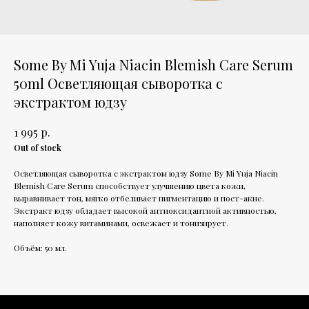
Some By Mi Yuja Niacin Blemish Care Serum
50ml Осветляющая сыворотка с
экстрактом юдзу
р.
1 995
Out of stock
Осветляющая сыворотка с экстрактом юдзу Some By Mi Yuja Niacin
Blemish Care Serum способствует улучшению цвета кожи,
выравнивает тон, мягко отбеливает пигментацию и пост-акне.
Экстракт юдзу обладает высокой антиоксидантной активностью,
наполняет кожу витаминами, освежает и тонизирует.
Объём: 50 мл.