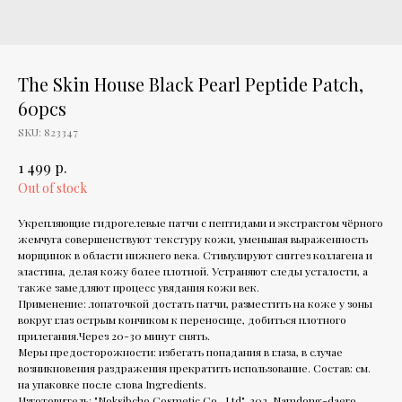
The Skin House Black Pearl Peptide Patch,
60pcs
SKU:
823347
р.
1 499
Out of stock
Укрепляющие гидрогелевые патчи с пептидами и экстрактом чёрного
жемчуга совершенствуют текстуру кожи, уменьшая выраженность
морщинок в области нижнего века. Стимулируют синтез коллагена и
эластина, делая кожу более плотной. Устраняют следы усталости, а
также замедляют процесс увядания кожи век.
Применение: лопаточкой достать патчи, разместить на коже у зоны
вокруг глаз острым кончиком к переносице, добиться плотного
прилегания.Через 20-30 минут снять.
Меры предосторожности: избегать попадания в глаза, в случае
возникновения раздражения прекратить использование. Состав: см.
на упаковке после слова Ingredients.
Изготовитель: "Noksibcho Cosmetic Co., Ltd", 302, Namdong-daero,