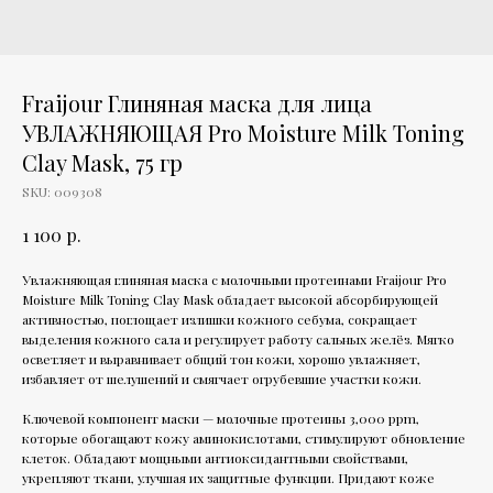
Fraijour Глиняная маска для лица
УВЛАЖНЯЮЩАЯ Pro Moisture Milk Toning
Clay Mask, 75 гр
SKU:
009308
р.
1 100
Увлажняющая глиняная маска с молочными протеинами Fraijour Pro
Moisture Milk Toning Clay Mask обладает высокой абсорбирующей
активностью, поглощает излишки кожного себума, сокращает
выделения кожного сала и регулирует работу сальных желёз. Мягко
осветляет и выравнивает общий тон кожи, хорошо увлажняет,
избавляет от шелушений и смягчает огрубевшие участки кожи.
Ключевой компонент маски — молочные протеины 3,000 ppm,
которые обогащают кожу аминокислотами, стимулируют обновление
клеток. Обладают мощными антиоксидантными свойствами,
укрепляют ткани, улучшая их защитные функции. Придают коже