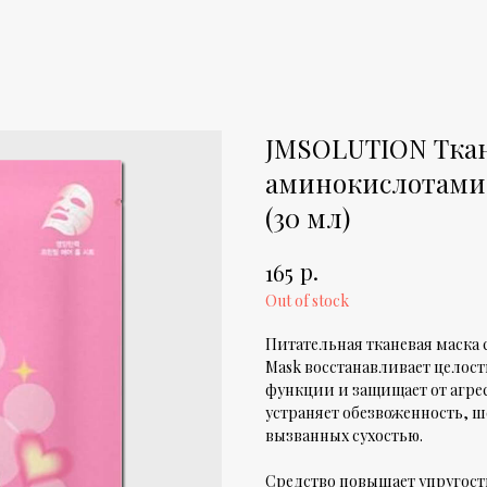
JMSOLUTION Ткан
аминокислотами
(30 мл)
р.
165
Out of stock
Питательная тканевая маска с
Mask восстанавливает целос
функции и защищает от агре
устраняет обезвоженность, 
вызванных сухостью.
Средство повышает упругост