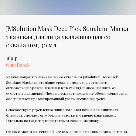
JMSolution Mask Deco Pick Squalane Маска
тканевая для лица увлажняющая со
скваланом, 30 мл
р.
169
Out of stock
Увлажняющая тканевая маска со скваланом JMsolution Deco Pick
Squalane Mask в кратчайшие сроки поможет восстановить
оптимальный уровень влаги в клетках эпидермиса, избавить от
сухости и шелушений. Предупреждает появление обезвоженности и
обеспечивает пролонгированный увлажняющий эффект.
Способствует укреплению липидного слоя кожи и её защитных
функций, смягчает огрубевшие участки и отлично напитывает.
Идеально подходит для подготовки кожи к макияжу.
Основна маски с эссенцией-желе выполнена из тонкой мягкой ткани,