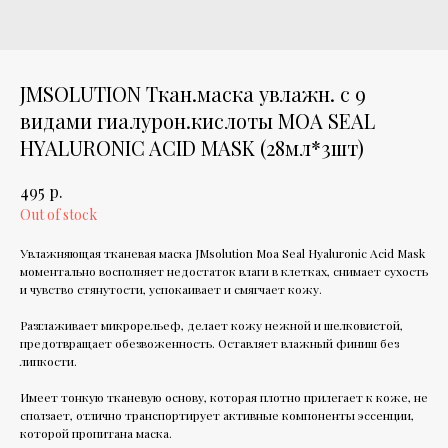
JMSOLUTION Ткан.маска увлажн. с 9
видами гиалурон.кислоты MOA SEAL
HYALURONIC ACID MASK (28мл*3шт)
р.
495
Out of stock
Увлажняющая тканевая маска JMsolution Moa Seal Hyaluronic Acid Mask
моментально восполняет недостаток влаги в клетках, снимает сухость
и чувство стянутости, успокаивает и смягчает кожу.
Разглаживает микрорельеф, делает кожу нежной и шелковистой,
предотвращает обезвоженность. Оставляет влажный финиш без
липкости.
Имеет тонкую тканевую основу, которая плотно прилегает к коже, не
сползает, отлично транспортирует активные компоненты эссенции,
которой пропитана маска.