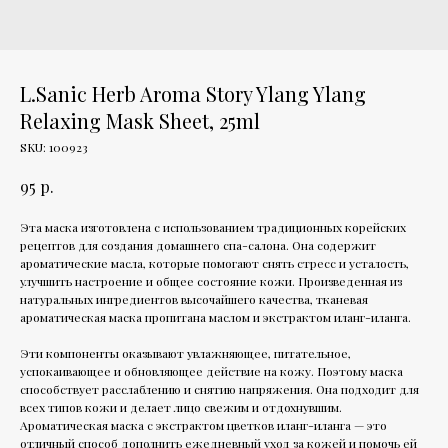
L.Sanic Herb Aroma Story Ylang Ylang
Relaxing Mask Sheet, 25ml
SKU:
100923
р.
95
Эта маска изготовлена с использованием традиционных корейских
рецептов для создания домашнего спа-салона. Она содержит
ароматические масла, которые помогают снять стресс и усталость,
улучшить настроение и общее состояние кожи. Произведенная из
натуральных ингредиентов высочайшего качества, тканевая
ароматическая маска пропитана маслом и экстрактом иланг-иланга.
Эти компоненты оказывают увлажняющее, питательное,
успокаивающее и обновляющее действие на кожу. Поэтому маска
способствует расслаблению и снятию напряжения. Она подходит для
всех типов кожи и делает лицо свежим и отдохнувшим.
Ароматическая маска с экстрактом цветков иланг-иланга — это
отличный способ дополнить ежедневный уход за кожей и помочь ей