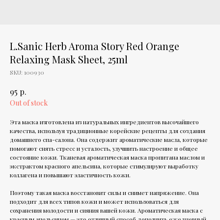
L.Sanic Herb Aroma Story Red Orange
Relaxing Mask Sheet, 25ml
SKU:
100930
р.
95
Out of stock
Эта маска изготовлена из натуральных ингредиентов высочайшего
качества, используя традиционные корейские рецепты для создания
домашнего спа-салона. Она содержит ароматические масла, которые
помогают снять стресс и усталость, улучшить настроение и общее
состояние кожи. Тканевая ароматическая маска пропитана маслом и
экстрактом красного апельсина, которые стимулируют выработку
коллагена и повышают эластичность кожи.
Поэтому такая маска восстановит силы и снимет напряжение. Она
подходит для всех типов кожи и может использоваться для
сохранения молодости и сияния вашей кожи. Ароматическая маска с
красным апельсином — это отличный способ дополнить ежедневный