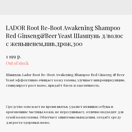
LADOR Root Re-Boot Awakening Shampoo
Red Ginseng&Beer Yeast Шампунь д/волос
с женьшенем,пив.дрож,300
р.
1 199
Out of stock
Шампунь Lador Root Re-Boot Awakening Shampoo Red Ginseng & Beer
Yeast эффективно очищает кожу головы, улучшает микроциркуляцию,
стимулирует рост волос, придаёт блеск и эластичность.
Средство освежает во время мытья, удаляет излишки себума и
ороговевшие частицы кожи, не пересушивает, отлично подходит для
сухой кожи головы. Облегчает симптомы выпадения, создаёт среду
для роста здоровых волос.