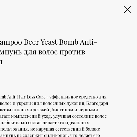
ampoo Beer Yeast Bomb Anti-
ампунь для волос против
л
mb Anti-Hair Loss Care - эффективное средство для
олос и укрепления волосяных луковиц. Благодаря
рактом пивных дрожжей, биотином и черными
агает комплексный уход, улучшая состояние волос
5 слабокислый состав делает его идеальным
пользования, не нарушая естественный баланс
шампунь не содержит силиконов, что делает его