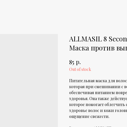
ALLMASIL 8 Second
Маска против вы
р.
85
Out of stock
Питательная маска для воло
которая при смешивании с в
обеспечивая питанием повр
здоровья. Она также действу
которое помогает облегчить
здоровье волос и кожи голо
ощущение свежести.