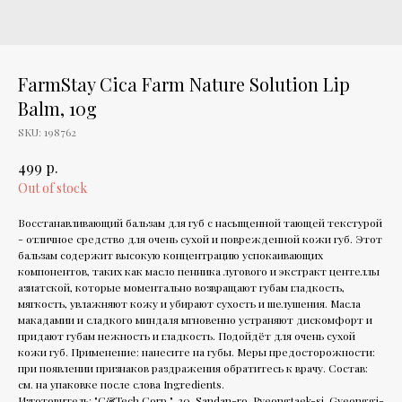
FarmStay Cica Farm Nature Solution Lip
Balm, 10g
SKU:
198762
р.
499
Out of stock
Восстанавливающий бальзам для губ с насыщенной тающей текстурой
- отличное средство для очень сухой и поврежденной кожи губ. Этот
бальзам содержит высокую концентрацию успокаивающих
компонентов, таких как масло пенника лугового и экстракт центеллы
азиатской, которые моментально возвращают губам гладкость,
мягкость, увлажняют кожу и убирают сухость и шелушения. Масла
макадамии и сладкого миндаля мгновенно устраняют дискомфорт и
придают губам нежность и гладкость. Подойдёт для очень сухой
кожи губ. Применение: нанесите на губы. Меры предосторожности:
при появлении признаков раздражения обратитесь к врачу. Состав:
см. на упаковке после слова Ingredients.
Изготовитель: "C&Tech Corp.", 30, Sandan-ro, Pyeongtaek-si, Gyeonggi-