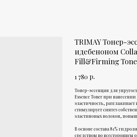
TRIMAY Тонер-эсс
идебеноном Colla
Fill&Firming Tone
р.
1 780
Тонер-эссенция для упругости 
Essence Toner при нанесении
эластичность, разглаживает 
стимулирует синтез собствен
эластиновых волокон, повыш
В основе состава 81% гидрол
средством во всестороннем 