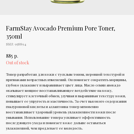
FarmStay Avocado Premium Pore Toner,
350ml
SKU:
958894
р.
885
Out of stock
Тонер разработан для кожи с тусклым тоном, неровной текстурой и
признаками возрастных изменений. Он помогает сократить морщины,
глубоко увлажняет и выравнивает цвет лица. Масло семян авокадо
оказывает мощное восстанавливающее воздействие на кожу,
стимулирует клеточный обмен, улучшая и выравнивая текстуру кожи,
повышает ее упругость и эластичность. За счет высокого содержания
гиалуроновой кислоты и аллантоина тонер мгновенно
восстанавливает здоровый уровень увлажненности кожи после
умывания. Использование тонера усиливает эффективность
последующего ухода и помогает коже дольше оставаться
увлажненной, чем продлевает ее молодость.