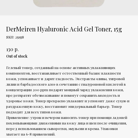
DerMeiren Hyaluronic Acid Gel Toner, 15g
SKU:
251558
р.
130
Out of stock
Гелевый тонер, созданный на основе активных увлажняющих
компонентов, восстанавливает естественный баланс влажности
кожи, успокаивает и дарит гладкость. Экстракты оливы, тигровой
лилии и барбадосского алоэ в сочетании с гиалуроновой кислотой в
концентрации 200 ppm подарят мощный заряд увлажнения кожи,
предотвратят обезвоживание и помогут сохранить молодость и
здоровье кожи. Тонер прекрасно увлажнит и успокоит даже сухую и
раздраженную кожу, восстановит эпидермальный барьер. Тонер
подходит для всех типов кожи.
Применение: утром и вечером наносить тонер при помощи ладоней
похлопывающими движениями на кожу лица и шеи после очищения,
перед использованием сыворотки, эмульсии и крема. Упаковки
хватает на 6-8 применений.