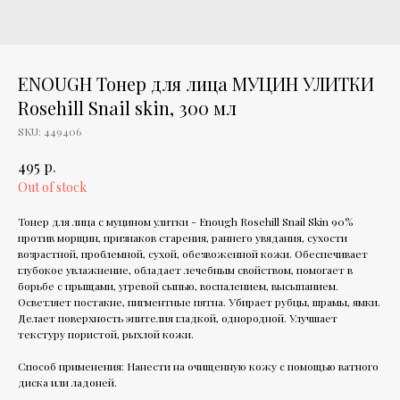
ENOUGH Тонер для лица МУЦИН УЛИТКИ
Rosehill Snail skin, 300 мл
SKU:
449406
р.
495
Out of stock
Тонер для лица с муцином улитки - Enough Rosehill Snail Skin 90%
против морщин, признаков старения, раннего увядания, сухости
возрастной, проблемной, сухой, обезвоженной кожи. Обеспечивает
глубокое увлажнение, обладает лечебным свойством, помогает в
борьбе с прыщами, угревой сыпью, воспалением, высыпанием.
Осветляет постакне, пигментные пятна. Убирает рубцы, шрамы, ямки.
Делает поверхность эпителия гладкой, однородной. Улучшает
текстуру пористой, рыхлой кожи.
Способ применения: Нанести на очищенную кожу с помощью ватного
диска или ладоней.