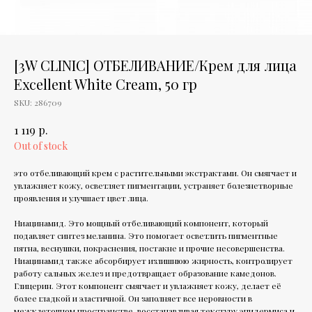
[3W CLINIC] ОТБЕЛИВАНИЕ/Крем для лица
Excellent White Cream, 50 гр
SKU:
286709
р.
1 119
Out of stock
это отбеливающий крем с растительными экстрактами. Он смягчает и
увлажняет кожу, осветляет пигментации, устраняет болезнетворные
проявления и улучшает цвет лица.
Ниацинамид. Это мощный отбеливающий компонент, который
подавляет синтез меланина. Это помогает осветлить пигментные
пятна, веснушки, покраснения, постакне и прочие несовершенства.
Ниацинамид также абсорбирует излишнюю жирность, контролирует
работу сальных желез и предотвращает образование камедонов.
Глицерин. Этот компонент смягчает и увлажняет кожу, делает её
более гладкой и эластичной. Он заполняет все неровности в
межклеточном пространстве, восстанавливая текстуру эпидермиса и