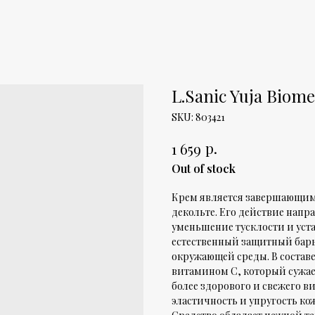
L.Sanic Yuja Biome
SKU:
803421
р.
1 659
Out of stock
Крем является завершающим 
декольте. Его действие напр
уменьшение тусклости и уст
естественный защитный барь
окружающей среды. В составе
витамином С, который сужае
более здорового и свежего в
эластичность и упругость ко