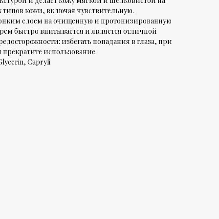
кстурой и делает кожу мягкой и шелковистой на
х типов кожи, включая чувствительную.
тонким слоем на очищенную и протонизированную
Крем быстро впитывается и является отличной
едосторожности: избегать попадания в глаза, при
 прекратите использование.
ycerin, Capryli