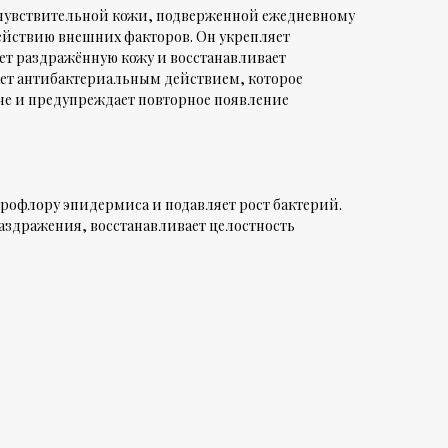
 чувствительной кожи, подверженной ежедневному
действию внешних факторов. Он укрепляет
ет раздражённую кожу и восстанавливает
ет антибактериальным действием, которое
не и предупреждает повторное появление
офлору эпидермиса и подавляет рост бактерий.
раздражения, восстанавливает целостность