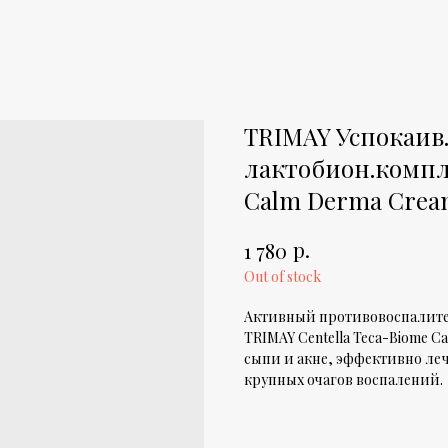
TRIMAY Успокаив.
лактобион.компле
Calm Derma Crea
р.
1 780
Out of stock
Активный противовоспалите
TRIMAY Centella Teca-Biome 
сыпи и акне, эффективно ле
крупных очагов воспалений.