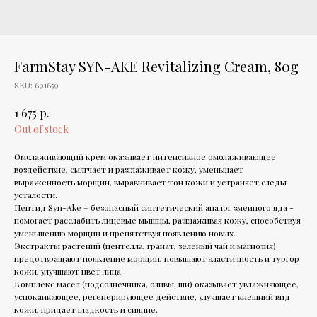
FarmStay SYN-AKE Revitalizing Cream, 80g
SKU:
691659
р.
1 675
Out of stock
Омолаживающий крем оказывает интенсивное омолаживающее
воздействие, cмягчает и разглаживает кожу, уменьшает
выраженность морщин, выравнивает тон кожи и устраняет следы
усталости.
Пептид Syn-Ake – безопасный синтетический аналог змеиного яда -
помогает расслабить лицевые мышцы, разглаживая кожу, способствуя
уменьшению морщин и препятствуя появлению новых.
Экстракты растений (центелла, гранат, зеленый чай и магнолия)
предотвращают появление морщин, повышают эластичность и тургор
кожи, улучшают цвет лица.
Комплекс масел (подсолнечника, оливы, ши) оказывает увлажняющее,
успокаивающее, регенерирующее действие, улучшает внешний вид
кожи, придает гладкость и сияние.