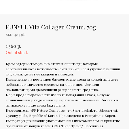
EUNYUL Vita Collagen Cream, 70g
SKU:
404764
р.
1 360
Out of stock
Крем содержит морской коллаген и пептиды, которые
восстанавливают эластичность кожи. Также крем улучшает внешний
вид кожи, делает ее гладкой и сияющей.
Применение: на последнем базовом этапе ухода за кожей нанесите
небольшое количество средства на лицо и шею. Легкими
похлопывающими движениями распределите средство.
Меры предосторожности: избегать попадания в глаза, в случае
возникновения раздражения прекратить использование. Состав: см.
на упаковке после слова Ingredients.
Изготовитель: «PF Nature Cometics», 27, Sangidaehak-ro, Siheung-si,
Gyeonggi-do, Republic of Korea. Произведено в Республике Корея.
Импортер/Организация, уполномоченная изготовителем на принятие
претензий от покупателей: ООО "Инес Трейд", Российская