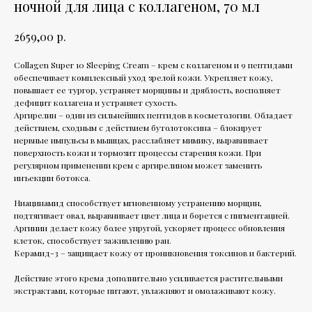
ночной для лица с коллагеном, 70 мл
р.
2659,00
Collagen Super 10 Sleeping Cream – крем с коллагеном и 9 пептидами
обеспечивает комплексный уход зрелой кожи. Укрепляет кожу,
повышает ее тургор, устраняет морщины и дряблость, восполняет
дефицит коллагена и устраняет сухость.
Аргирелин – один из сильнейших пептидов в косметологии. Обладает
действием, сходным с действием бутолотоксина – блокирует
нервные импульсы в мышцах, расслабляет мимику, выравнивает
поверхность кожи и тормозит процессы старения кожи. При
регулярном применении крем с аргирелином может заменить
инъекции ботокса.
Ниацинамид способствует мгновенному устранению морщин,
подтягивает овал, выравнивает цвет лица и борется с пигментацией.
Аргинин делает кожу более упругой, ускоряет процесс обновления
клеток, способствует заживлению ран.
Керамид-3 – защищает кожу от проникновения токсинов и бактерий.
Действие этого крема дополнительно усиливается растительными
экстрактами, которые питают, увлажняют и омолаживают кожу.