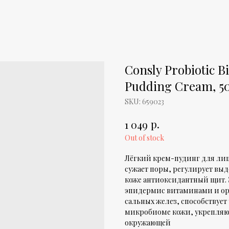
Consly Probiotic B
Pudding Cream, 5
SKU:
659023
р.
1 049
Out of stock
Лёгкий крем-пудинг для лиц
сужает поры, регулирует выде
коже антиоксидантный щит. 
эпидермис витаминами и ор
сальных желез, способствует
микробиоме кожи, укрепляют
окружающей