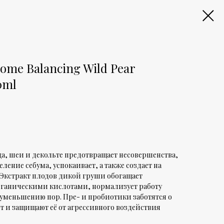
iome Balancing Wild Pear
0ml
а, шеи и декольте предотвращает несовершенства,
ление себума, успокаивает, а также создает на
Экстракт плодов дикой груши обогащает
ганическими кислотами, нормализует работу
 уменьшению пор. Пре- и пробиотики заботятся о
 и защищают её от агрессивного воздействия