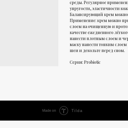
среды. Регулярное применени
упругости, эластичности кож
Балансирующий крем можно и
Применение: крем можно пр
слоем на очищенную и прото
качестве ежедневного лёгког
нанести плотным слоем и чер
маску нанести тонким слоем
шеи и декольте перед сном.
Серия: Probiotic
Tilda
Made on