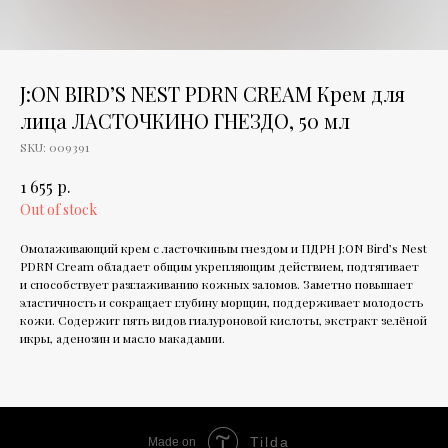
J:ON BIRD’S NEST PDRN CREAM Крем для
лица ЛАСТОЧКИНО ГНЕЗДО, 50 мл
SKU:
009391
р.
1 655
Out of stock
Омолаживающий крем с ласточкиным гнездом и ПДРН J:ON Bird’s Nest
PDRN Cream обладает общим укрепляющим действием, подтягивает
и способствует разглаживанию кожных заломов. Заметно повышает
эластичность и сокращает глубину морщин, поддерживает молодость
кожи. Содержит пять видов гиалуроновой кислоты, экстракт зелёной
икры, аденозин и масло макадамии.
Tilda
Made on