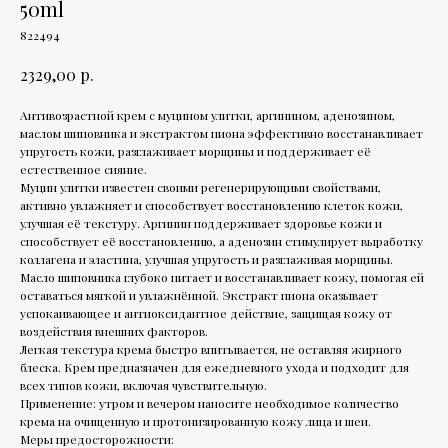
50ml
822494
р.
2329,00
Антивозрастной крем с муцином улитки, аргинином, аденозином,
маслом шиповника и экстрактом пиона эффективно восстанавливает
упругость кожи, разглаживает морщины и поддерживает её
естественное сияние.
Муцин улитки известен своими регенерирующими свойствами,
активно увлажняет и способствует восстановлению клеток кожи,
улучшая её текстуру. Аргинин поддерживает здоровье кожи и
способствует её восстановлению, а аденозин стимулирует выработку
коллагена и эластина, улучшая упругость и разглаживая морщины.
Масло шиповника глубоко питает и восстанавливает кожу, помогая ей
оставаться мягкой и увлажнённой. Экстракт пиона оказывает
успокаивающее и антиоксидантное действие, защищая кожу от
воздействия внешних факторов.
Легкая текстура крема быстро впитывается, не оставляя жирного
блеска. Крем предназначен для ежедневного ухода и подходит для
всех типов кожи, включая чувствительную.
Применение: утром и вечером наносите необходимое количество
крема на очищенную и протонизированную кожу лица и шеи.
Меры предосторожности: