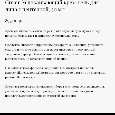
Cream Успокаивающий крем-гель для
лица с центеллой, 30 мл
р.
895,00
Крем увлажняет и смягчает раздражённую, шелушащуюся кожу,
приятно охлаждает и снижает чувствительность.
Средство снимает покраснение, ускоряет заживление, устраняет
сухость и чувство стянутости, восстанавливает разрушенный
защитный барьер. Освежающий плотный крем-гель отлично
впитывается, не оставляет липкой плёнки.
Слабокислотная формула содержит 72% экстракт центеллы
азиатской, извлечённый из растения, которое растёт в экологичном
районе Мадагаскара.
Экстракт центеллы успокаивает, борется с процессом воспаления,
уменьшает признаки купероза, укрепляет стенки сосудов и
препятствует появлению сосудистой звёздочки.