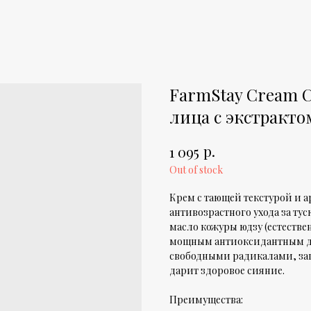
FarmStay Cream Ci
лица с экстракто
р.
1 095
Out of stock
Крем с тающей текстурой и 
антивозрастного ухода за ту
масло кожуры юдзу (естестве
мощным антиоксидантным де
свободными радикалами, за
дарит здоровое сияние.
Преимущества: