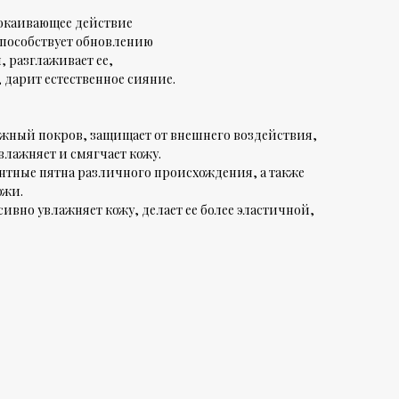
окаивающее действие
способствует обновлению
 разглаживает ее,
, дарит естественное сияние.
ожный покров, защищает от внешнего воздействия,
влажняет и смягчает кожу.
тные пятна различного происхождения, а также
ожи.
ивно увлажняет кожу, делает ее более эластичной,