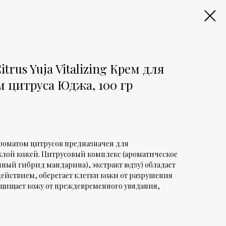
trus Yuja Vitalizing Крем для
м цитруса Юджа, 100 гр
ароматом цитрусов предназначен для
склой кожей. Цитрусовый комплекс (ароматическое
нный гибрид мандарина), экстракт юдзу) обладает
йствием, оберегает клетки кожи от разрушения
щищает кожу от преждевременного увядания,