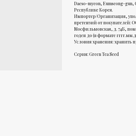
Daeso-myeon, Eumseong-gun, 
Республике Корея.
Импортер/Организация, упо
претензий от покупателей: ООО
Мосфильмовская, д. 74Б, поме
годен до (в формате гггг.мм.
Условия хранения: хранить пр
Серия: Green Tea Seed