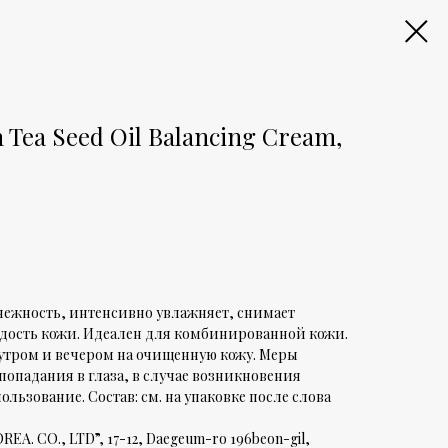
Tea Seed Oil Balancing Cream,
 нежность, интенсивно увлажняет, снимает
одость кожи. Идеален для комбинированной кожи.
утром и вечером на очищенную кожу. Меры
попадания в глаза, в случае возникновения
льзование. Состав: см. на упаковке после слова
A. CO., LTD”, 17-12, Daegeum-ro 196beon-gil,