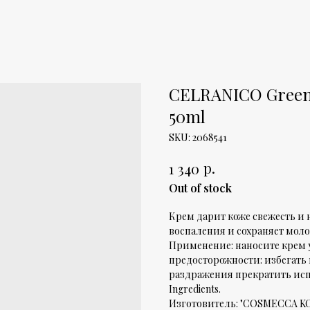
CELRANICO Green 
50ml
SKU:
2068541
р.
1 340
Out of stock
Крем дарит коже свежесть и
воспаления и сохраняет мол
Применение: наносите крем 
предосторожности: избегать 
раздражения прекратить испо
Ingredients.
Изготовитель: "COSMECCA KORE